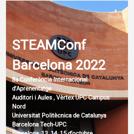
STEAMConf
Barcelona 2022
8a Conferència Internacional
d’Aprenentatge
Auditori i Aules , Vèrtex UPC Campus
Nord
Universitat Politècnica de Catalunya
Barcelona Tech-UPC
Barcelona, 13, 14, 15 d’octubre