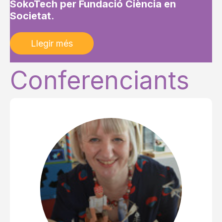
SokoTech per Fundació Ciència en
Societat
.
Llegir més
Conferenciants