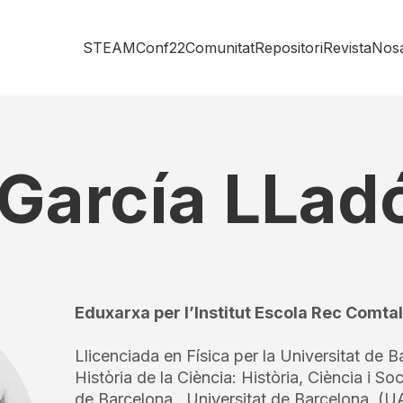
STEAMConf22
Comunitat
Repositori
Revista
Nosa
García LLad
Eduxarxa per l’Institut Escola Rec Comta
Llicenciada en Física per la Universitat de 
Història de la Ciència: Història, Ciència i S
de Barcelona . Universitat de Barcelona. (