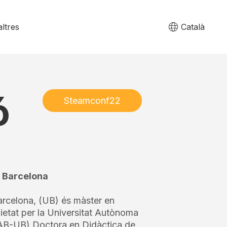
ltres
Català
ó
Steamconf22
l Barcelona
Barcelona, (UB) és màster en
ocietat per la Universitat Autònoma
UAB-UB) Doctora en Didàctica de