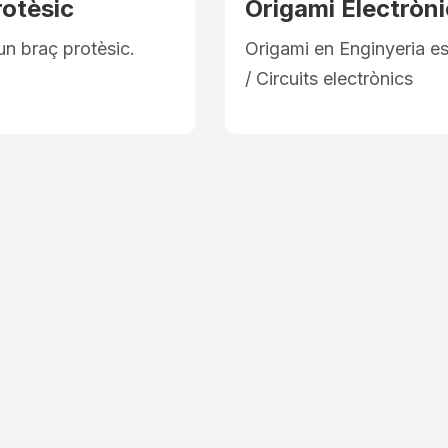
rotèsic
Origami Electròni
un braç protèsic.
Origami en Enginyeria es
/ Circuits electrònics