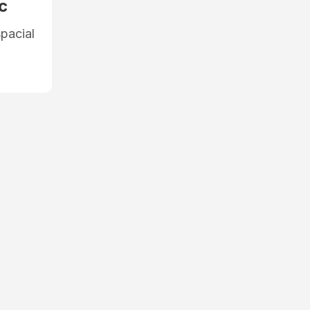
c
pacial