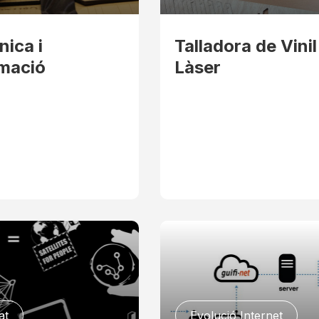
nica i
Talladora de Vinil 
mació
Làser
at
Evolució Internet