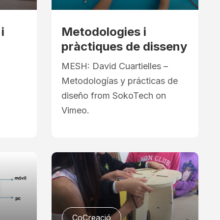
i
Metodologies i
pràctiques de disseny
MESH: David Cuartielles –
Metodologías y prácticas de
diseño from SokoTech on
Vimeo.
CoCreació