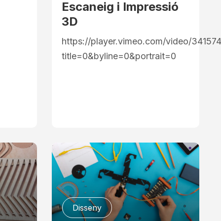
Escaneig i Impressió
3D
https://player.vimeo.com/video/34157
title=0&byline=0&portrait=0
Disseny