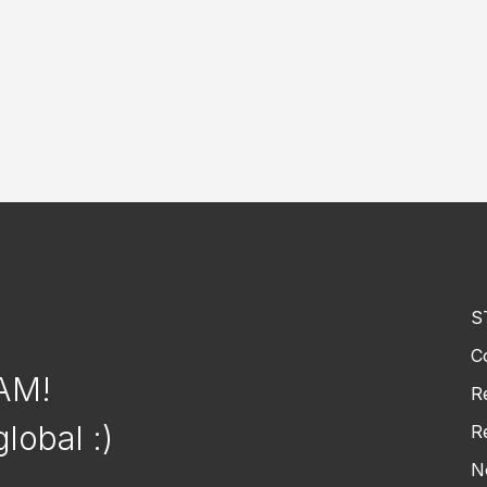
S
C
EAM!
R
lobal :)
R
N