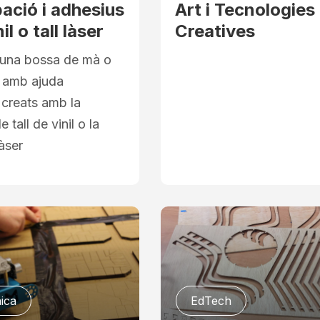
ació i adhesius
Art i Tecnologies
l o tall làser
Creatives
una bossa de mà o
 amb ajuda
 creats amb la
 tall de vinil o la
làser
ica
EdTech