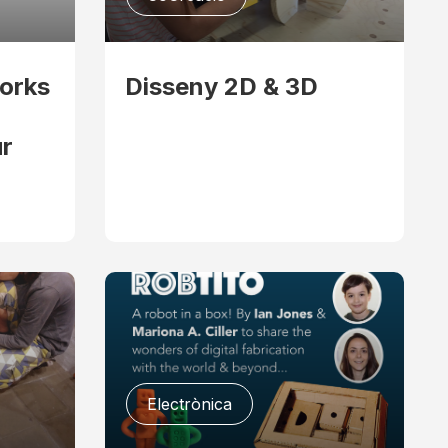
orks
Disseny 2D & 3D
ur
Electrònica