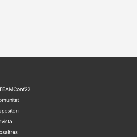
TEAMConf22
omunitat
epositori
evista
osaltres