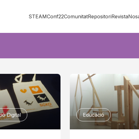
STEAMConf22
Comunitat
Repositori
Revista
Nosa
ió Digital
Educació