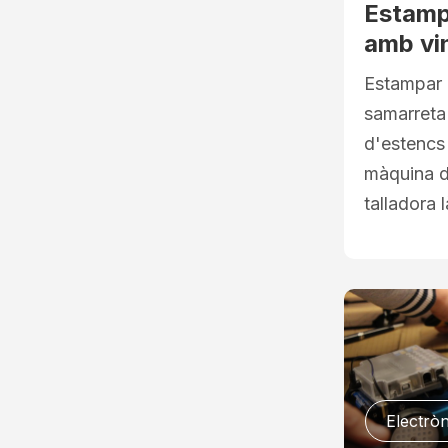
Estamp
amb vini
Estampar 
samarreta
d'estencs
màquina de
talladora 
Electròn