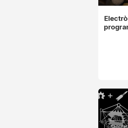
Electrò
progra
Seguret