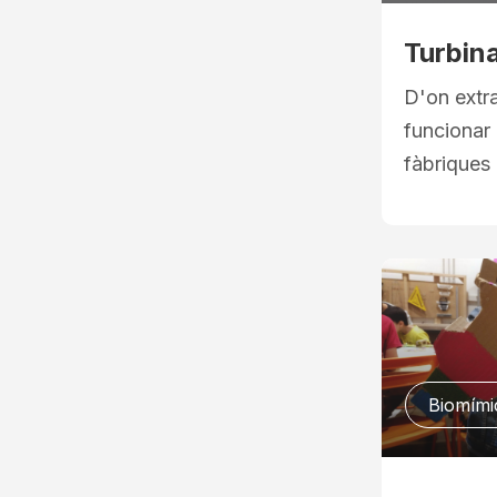
Turbina
D'on extra
funcionar 
fàbriques 
Biomími