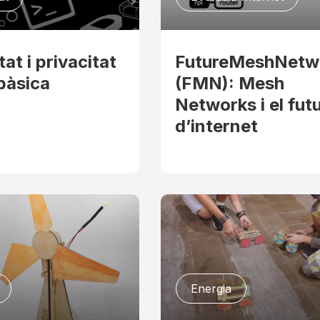
at i privacitat
FutureMeshNetw
 bàsica
(FMN): Mesh
Networks i el fut
d’internet
Energia