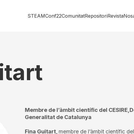
STEAMConf22
Comunitat
Repositori
Revista
Nosa
itart
Membre de l’àmbit científic del CESIRE,
Generalitat de Catalunya
Fina Guitart,
membre de l’àmbit científic de