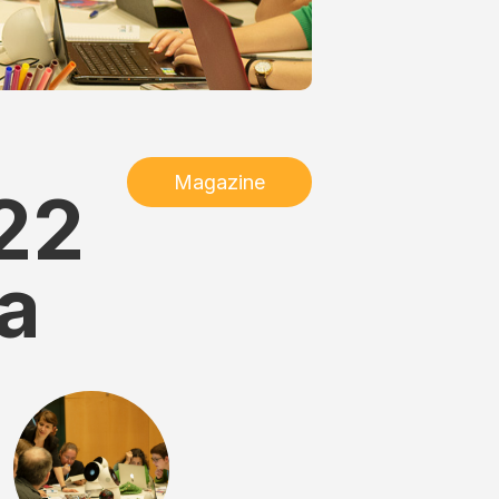
Magazine
22
a