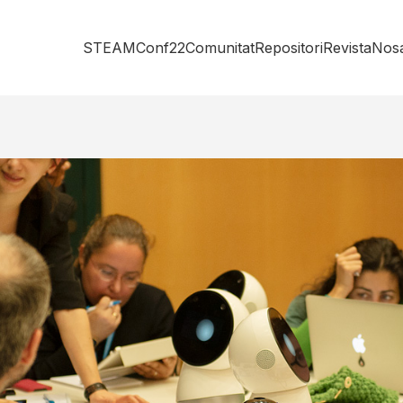
STEAMConf22
Comunitat
Repositori
Revista
Nosa