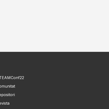
TEAMConf22
omunitat
epositori
evista