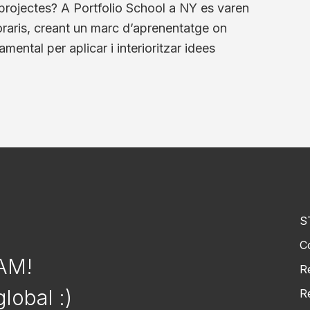
 projectes? A Portfolio School a NY es varen
horaris, creant un marc d’aprenentatge on
ental per aplicar i interioritzar idees
S
C
EAM!
R
lobal :)
R