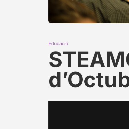
Educació
STEAMC
d’Octub