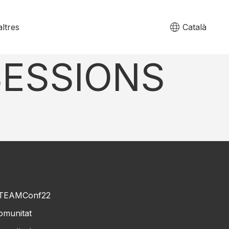
ltres
Català
SESSIONS
TEAMConf22
omunitat