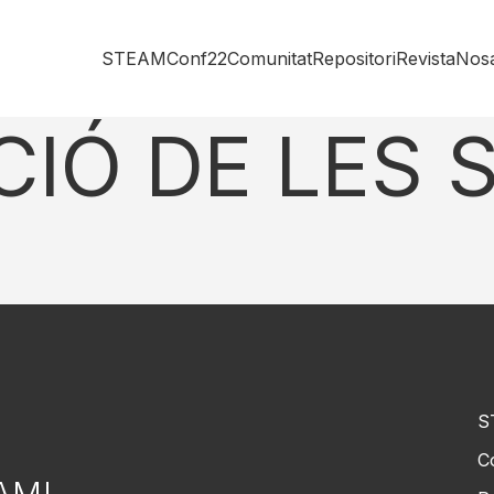
STEAMConf22
Comunitat
Repositori
Revista
Nosa
IÓ DE LES 
S
C