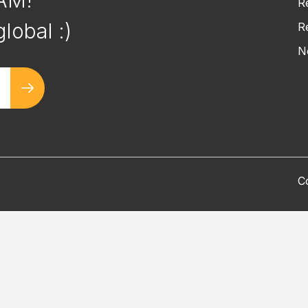
EAM!
R
lobal :)
R
N
C