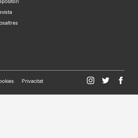
epositori
evista
osaltres
ookies
Privacitat