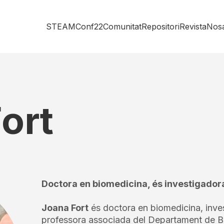
STEAMConf22
Comunitat
Repositori
Revista
Nosa
ort
Doctora en biomedicina, és investigadora
Joana Fort
és doctora en biomedicina, inves
professora associada del Departament de B