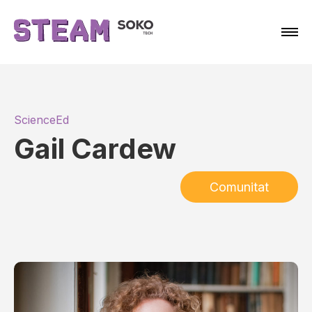
ScienceEd
Gail Cardew
Comunitat