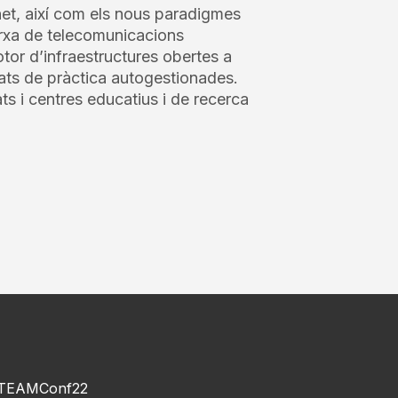
net, així com els nous paradigmes
arxa de telecomunicacions
or d’infraestructures obertes a
ats de pràctica autogestionades.
ats i centres educatius i de recerca
TEAMConf22