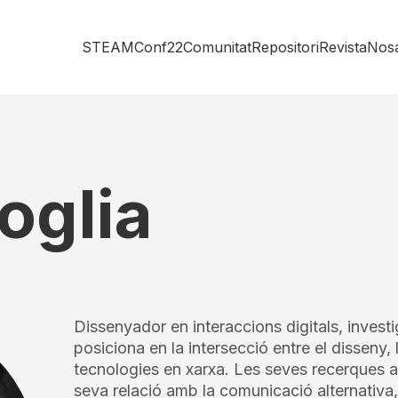
STEAMConf22
Comunitat
Repositori
Revista
Nosa
oglia
Dissenyador en interaccions digitals, investi
posiciona en la intersecció entre el disseny, l
tecnologies en xarxa. Les seves recerques ab
seva relació amb la comunicació alternativa,