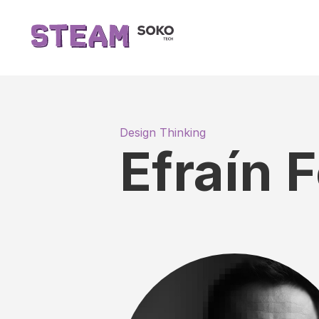
Design Thinking
Efraín F